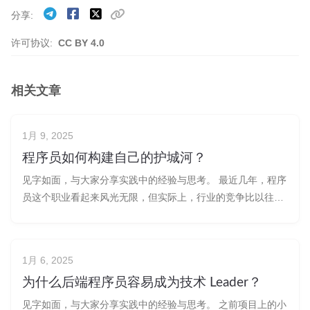
分享
许可协议:
CC BY 4.0
相关文章
1月 9, 2025
程序员如何构建自己的护城河？
见字如面，与大家分享实践中的经验与思考。 最近几年，程序
员这个职业看起来风光无限，但实际上，行业的竞争比以往任
何时候都要激烈。程序员越来越多，岗位却没有成比例增加，
尤其是最近大环境不太景气，很多企业缩减了技术团队规模，
招聘变得越来越谨慎，不少人感受到了“寒意”。 有人说，程序
1月 6, 2025
员这碗饭吃的是“青春饭”
为什么后端程序员容易成为技术 Leader？
见字如面，与大家分享实践中的经验与思考。 之前项目上的小