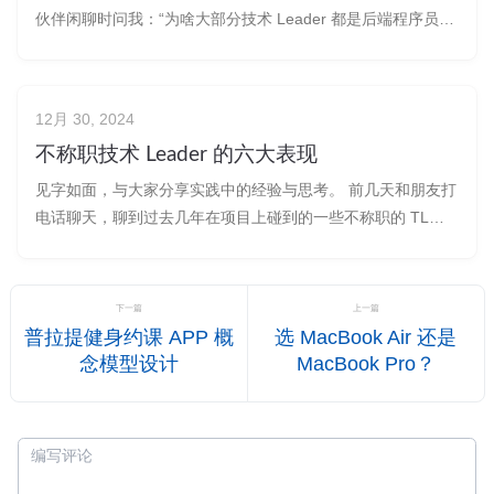
伙伴闲聊时问我：“为啥大部分技术 Leader 都是后端程序员
啊？” 这个问题乍一听挺有趣，但仔细想想却很有道理。在很
多技术团队里，后端程序员确实更容易被提拔为技术
Leader。那么，是什么让后端程序员更具优势？是他们擅长复
12月 30, 2024
杂系统的搭建，还是
不称职技术 Leader 的六大表现
见字如面，与大家分享实践中的经验与思考。 前几天和朋友打
电话聊天，聊到过去几年在项目上碰到的一些不称职的 TL。
我发现这个话题非常有意思，遥想自己当 TL 这些年，一步一
个坑的踩过来，犯过不少错误，听到朋友的经历，颇有感慨，
故写下篇文章分享给大家，帮你避坑！
下一篇
上一篇
普拉提健身约课 APP 概
选 MacBook Air 还是
念模型设计
MacBook Pro？