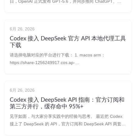
日，OpenAI 正式发布 GPT-5.6，并同步推向 ChatGPT、
ChatGPT Work、Codex 和 OpenAI API。 这次不再只是发布
一个统一的 GPT-5.6，而是同时推出三个长期能力层级：
GPT-5.6 S
6月 26, 2026
Codex 接入 DeepSeek 官方 API 本地代理工具
下载
请选择电脑对应的平台进行下载： 1. macos arm：
https://share-1256249917.cos.ap-
chengdu.myqcloud.com/codex-deepseek-proxy-v0.3.2-
darwin-arm64.tar.gz 2. macos intel：https
6月 26, 2026
Codex 接入 DeepSeek API 指南：官方订阅和
第三方并行，缓存命中 95%+
见字如面，与大家分享实践中的经验与思考。 最近把 Codex
接上了 DeepSeek 的 API，官方订阅和 DeepSeek API 两套可
以并行，实际用下来效果还行，分享一下。感兴趣可以试试。