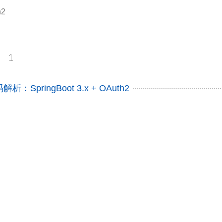
h2
2
1
SpringBoot 3.x + OAuth2