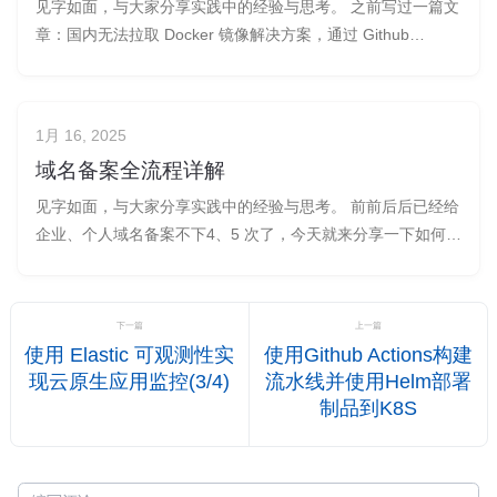
见字如面，与大家分享实践中的经验与思考。 之前写过一篇文
章：国内无法拉取 Docker 镜像解决方案，通过 Github
Actions 将镜像 mirror 到阿里云私有仓库中。 虽然解决了问
题，但是每次需要修改 github 仓库中的 im
1月 16, 2025
域名备案全流程详解
见字如面，与大家分享实践中的经验与思考。 前前后后已经给
企业、个人域名备案不下4、5 次了，今天就来分享一下如何快
速备案属于自己的域名，让你在过程中少躺一些坑。 为何需要
ICP备案？ ICP 备案主要看您的网站或 App 等互联网信息服务
解析到的服务器是否在中国内地（大陆），如果服务器在中国
下一篇
上一篇
内地（
使用 Elastic 可观测性实
使用Github Actions构建
现云原生应用监控(3/4)
流水线并使用Helm部署
制品到K8S