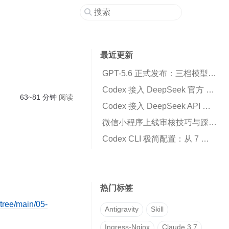
最近更新
GPT-5.6 正式发布：三档模型、ChatGPT 与 Codex 新变化，以及该怎么选
Codex 接入 DeepSeek 官方 API 本地代理工具下载
63~81 分钟
阅读
Codex 接入 DeepSeek API 指南：官方订阅和第三方并行，缓存命中 95%+
微信小程序上线审核技巧与踩坑总结
Codex CLI 极简配置：从 7 个真实痛点到一套够用的配置
热门标签
/tree/main/05-
Antigravity
Skill
Ingress-Nginx
Claude 3.7