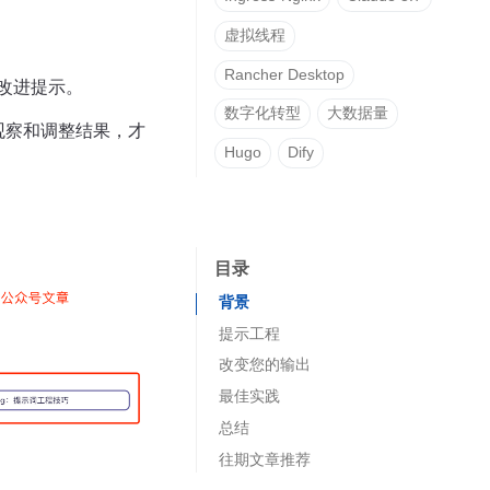
虚拟线程
Rancher Desktop
改进提示。
数字化转型
大数据量
观察和调整结果，才
Hugo
Dify
目录
背景
提示工程
改变您的输出
一个例子
利用Temperature来改变输出
最佳实践
简单提示的局限性
总结
提示技巧
往期文章推荐
01 零样本提示