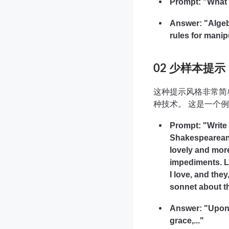
Prompt: "What 
Answer: "Algeb
rules for manip
02 少样本提示
这种提示风格非常简
种技术。 这是一个
Prompt: "Write 
Shakespearean 
lovely and more
impediments. Lo
I love, and the
sonnet about t
Answer: "Upon t
grace,..."