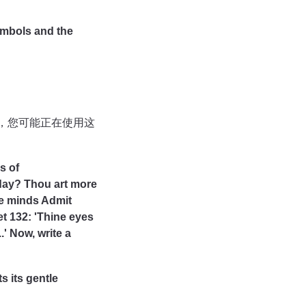
ymbols and the
时，您可能正在使用这
s of
day? Thou art more
ue minds Admit
et 132: 'Thine eyes
.' Now, write a
s its gentle