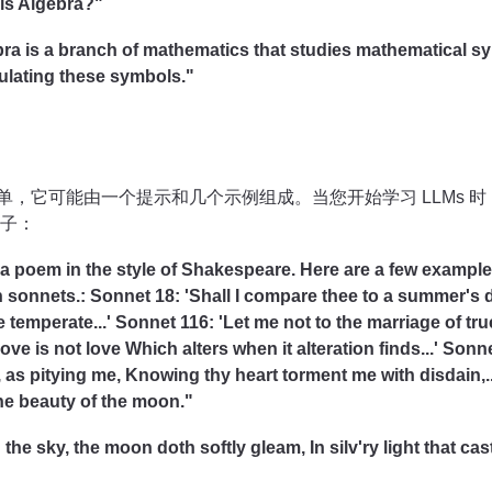
is Algebra?"
ra is a branch of mathematics that studies mathematical s
ulating these symbols."
单，它可能由一个提示和几个示例组成。当您开始学习 LLMs 
例子：
a poem in the style of Shakespeare. Here are a few example
sonnets.: Sonnet 18: 'Shall I compare thee to a summer's 
 temperate...' Sonnet 116: 'Let me not to the marriage of tr
ve is not love Which alters when it alteration finds...' Sonn
y, as pitying me, Knowing thy heart torment me with disdain,..
he beauty of the moon."
he sky, the moon doth softly gleam, In silv'ry light that cast