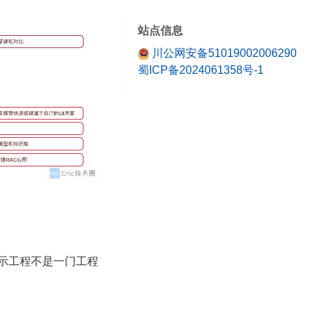
02 少样本提示
03 思维链
站点信息
04 生成的知识
川公网安备51019002006290
05 从少到多
蜀ICP备2024061358号-1
06 自我完善，质疑结果
07 多维度的提示
示工程不是一门工程