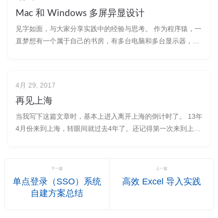
大家一起回顾这一年
Mac 和 Windows 多屏异显设计
见字如面，与大家分享实践中的经验与思考。 作为程序猿，一
直梦想有一个属于自己的书房，有多台电脑和多台显示器，既
可以办公学习又可以休闲打打游戏刷刷剧。如果你也有这样的
需求，那么接下来看下如何设计。 装备 电脑：Macbook Pro
2018 & 2019（intel 芯片、15 寸）、Windows
4月 29, 2017
再见上海
当我写下这篇文章时，基本上进入离开上海的倒计时了。 13年
4月份来到上海，转眼间就过去4年了。还记得第一次来到上
海，感觉从乡村来到大城市，一切都是那么新鲜，第一次看到
如此宽敞的马路，第一次做地铁，第一次看到如此多的高楼大
厦，第一次看到如此多的人，感觉生活当如是。慢慢地自己的
下一篇
上一篇
视野大了，也就习惯了。每天
单点登录（SSO）系统
高效 Excel 导入实践
自建方案总结