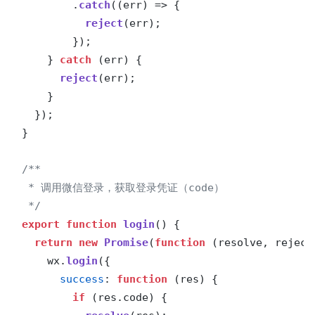
        .
catch
(
(
err
) =>
 {

reject
(err);

        });

    } 
catch
 (err) {

reject
(err);

    }

  });

}

/**

 * 调用微信登录，获取登录凭证（code）

 */
export
function
login
(
) {

return
new
Promise
(
function
 (
resolve, reject
    wx.
login
({

success
: 
function
 (
res
) {

if
 (res.
code
) {
