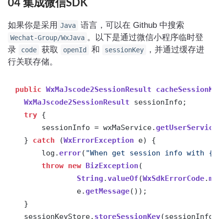
04 集成微信SDK
如果你是采用
语言，可以在 Github 中搜索
Java
。以下是通过微信小程序临时登
Wechat-Group/WxJava
录
获取
和
，并通过缓存进
code
openId
sessionKey
行关联存储。
public
WxMaJscode2SessionResult
cacheSessionKe
WxMaJscode2SessionResult
 sessionInfo;

try
 {

      sessionInfo = wxMaService.
getUserService
  } 
catch
 (
WxErrorException
 e) {

      log.
error
(
"When get session info with {}
throw
new
BizException
(

String
.
valueOf
(
WxSdkErrorCode
.
ma
              e.
getMessage
());

  }

  sessionKeyStore.
storeSessionKey
(sessionInfo.