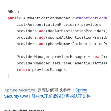
public
 AuthenticationManager 
authenticationMan
    List<AuthenticationProvider> providers = 
n
    providers.
add
(daoAuthenticationProvider())
    providers.
add
(openIdAuthenticationProvider
    providers.
add
(phoneNumberAuthenticationPro
    ProviderManager providerManager = 
new
 Prov
    providerManager.setEraseCredentialsAfterAu
return
 providerManager;

}
原理讲解可以参考：
Spring
Spring Security
Security+JWT 轻松实现前后端分离的认证架构