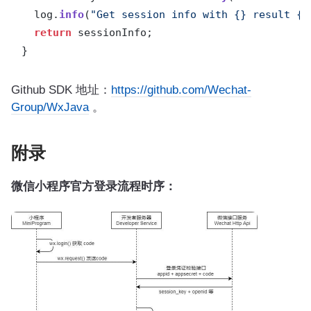
  log.
info
(
"Get session info with {} result {}
return
 sessionInfo;

}
Github SDK 地址：
https://github.com/Wechat-
Group/WxJava
。
附录
微信小程序官方登录流程时序：