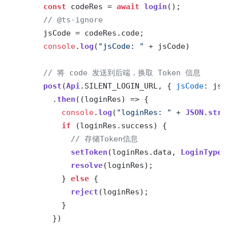
const
 codeRes = 
await
login
();

// @ts-ignore
      jsCode = codeRes.
code
;

console
.
log
(
"jsCode: "
 + jsCode)

// 将 code 发送到后端，换取 Token 信息
post
(
Api
.
SILENT_LOGIN_URL
, { 
jsCode
: jsC
        .
then
(
(
loginRes
) =>
 {

console
.
log
(
"loginRes: "
 + 
JSON
.
stri
if
 (loginRes.
success
) {

// 存储Token信息
setToken
(loginRes.
data
, 
LoginType
.
resolve
(loginRes);

          } 
else
 {

reject
(loginRes);

          }

        })
